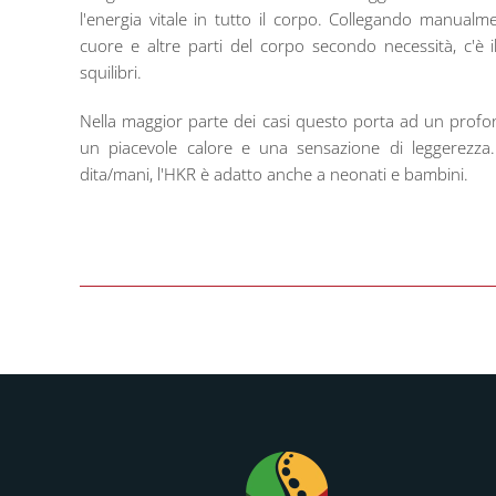
l'energia vitale in tutto il corpo. Collegando manual
cuore e altre parti del corpo secondo necessità, c'è il
squilibri.
Nella maggior parte dei casi questo porta ad un profo
un piacevole calore e una sensazione di leggerezza.
dita/mani, l'HKR è adatto anche a neonati e bambini.