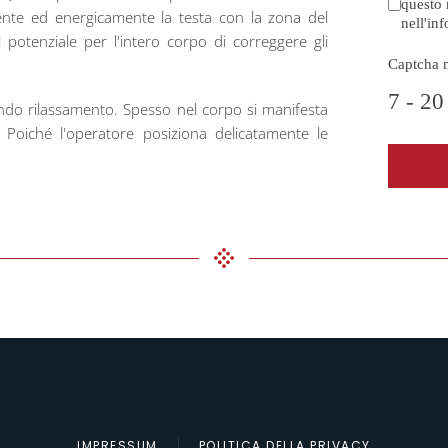
questo 
mente ed energicamente la testa con la zona del
nell'in
 potenziale per l'intero corpo di correggere gli
Captcha 
7 - 20
ndo rilassamento. Spesso nel corpo si manifesta
 Poiché l'operatore posiziona delicatamente le
IMPRESSUM
POLITICA DELLA PRIVACY