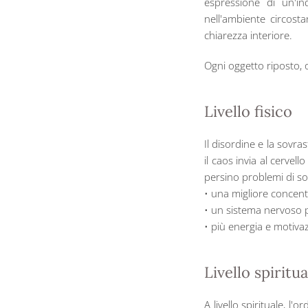
espressione di un'in
nell'ambiente circost
chiarezza interiore.
Ogni oggetto riposto, 
Livello fisico
Il disordine e la sov
il caos invia al cervel
persino problemi di so
• una migliore concent
• un sistema nervoso 
• più energia e motiva
Livello spiritua
A livello spirituale, l