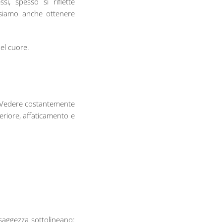
i, spesso si riflette
ossiamo anche ottenere
el cuore.
. Vedere costantemente
teriore, affaticamento e
i saggezza sottolineano: