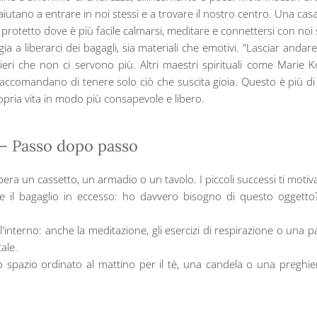
 aiutano a entrare in noi stessi e a trovare il nostro centro. Una c
protetto dove è più facile calmarsi, meditare e connettersi con noi s
ia a liberarci dei bagagli, sia materiali che emotivi. "Lasciar andare
eri che non ci servono più. Altri maestri spirituali come Marie 
) raccomandano di tenere solo ciò che suscita gioia. Questo è più di 
ropria vita in modo più consapevole e libero.
 – Passo dopo passo
 libera un cassetto, un armadio o un tavolo. I piccoli successi ti motiv
ne il bagaglio in eccesso: ho davvero bisogno di questo oggett
l'interno: anche la meditazione, gli esercizi di respirazione o una 
ale.
no spazio ordinato al mattino per il tè, una candela o una preghie