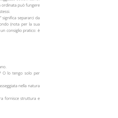
asa ordinata può fungere
tessi.
" significa separarci da
Kondo (nota per la sua
un consiglio pratico: è
ano.
o? O lo tengo solo per
passeggiata nella natura
ra fornisce struttura e