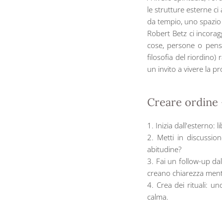
le strutture esterne ci
da tempio, uno spazio 
Robert Betz ci incoragg
cose, persone o pensi
filosofia del riordino
un invito a vivere la p
Creare ordine
1. Inizia dall'esterno:
2. Metti in discussio
abitudine?
3. Fai un follow-up dal
creano chiarezza ment
4. Crea dei rituali: u
calma.