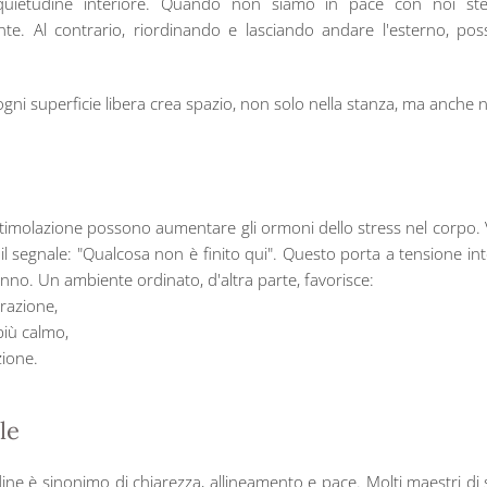
quietudine interiore. Quando non siamo in pace con noi stess
ante. Al contrario, riordinando e lasciando andare l'esterno, p
ogni superficie libera crea spazio, non solo nella stanza, ma anche n
rastimolazione possono aumentare gli ormoni dello stress nel corpo
lo il segnale: "Qualcosa non è finito qui". Questo porta a tensione in
nno. Un ambiente ordinato, d'altra parte, favorisce:
razione,
più calmo,
zione.
le
'ordine è sinonimo di chiarezza, allineamento e pace. Molti maestri d